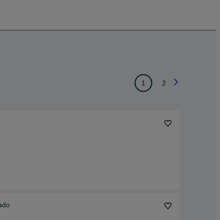
1
2
nado